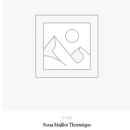
choisies
sur
la
page
du
produit
USVF
Sous Maillot Thermique