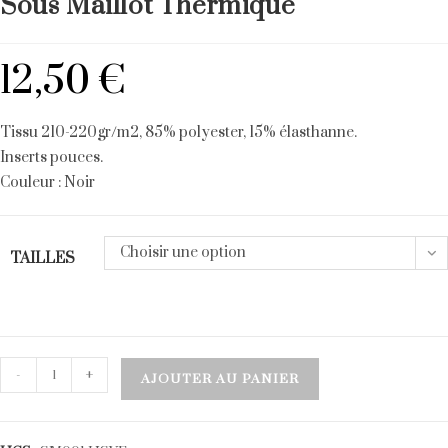
Sous Maillot Thermique
12,50
€
Tissu 210-220gr/m2, 85% polyester, 15% élasthanne.
Inserts pouces.
Couleur : Noir
Choisir une option
TAILLES
quantité
-
+
AJOUTER AU PANIER
de
Sous
Maillot