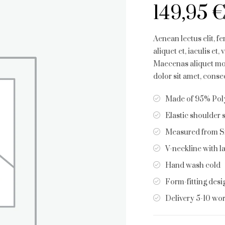
149,95
Aenean lectus elit, fe
aliquet et, iaculis et,
Maecenas aliquet mol
dolor sit amet, consec
Made of 95% Poly
Elastic shoulder 
Measured from S
V-neckline with l
Hand wash cold
Form-fitting desi
Delivery 5-10 wo