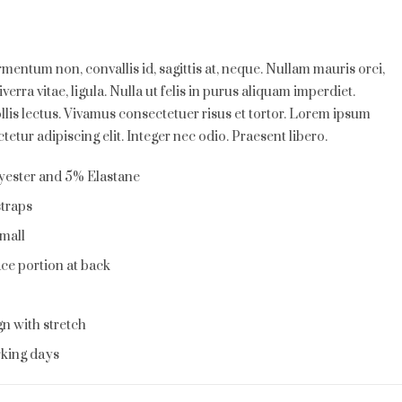
€
rmentum non, convallis id, sagittis at, neque. Nullam mauris orci,
 viverra vitae, ligula. Nulla ut felis in purus aliquam imperdiet.
lis lectus. Vivamus consectetuer risus et tortor. Lorem ipsum
tetur adipiscing elit. Integer nec odio. Praesent libero.
ester and 5% Elastane
straps
mall
ace portion at back
gn with stretch
rking days