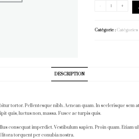
quantité
-
+
de
Boot
Noos
Catégorie :
Catégories
DESCRIPTION
abitur tortor. Pellentesque nibh. Aenean quam. In scelerisque sem at
cipit quis, luctus non, massa. Fusce ac turpis quis.
 tellus consequat imperdiet. Vestibulum sapien. Proin quam. Etiam ul
 litora torquent per conubia nostra.